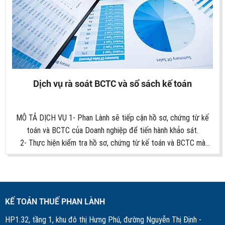
Dịch vụ rà soát BCTC và sổ sách kế toán
MÔ TẢ DỊCH VỤ 1- Phan Lành sẽ tiếp cận hồ sơ, chứng từ kế
toán và BCTC của Doanh nghiệp để tiến hành khảo sát.
2- Thực hiện kiểm tra hồ sơ, chứng từ kế toán và BCTC mà
Doanh nghiệp đã hoàn thiện, và bàn giao cho Công ty Phan
Lành theo thoả thuận. 3- Dựa trên kết quả kiểm tra, Công ty
Phan Lành sẽ đưa ra báo cáo đánh giá chất lượng Sổ sách kế
toán và BCTC của Doanh nghiệp 4- Sau khi rà soát kiểm tra
KẾ TOÁN THUẾ PHAN LÀNH
sổ sách kế toán và BCTC, phụ thuộc vào hồ sơ của Doanh
nghiệp, Công ty Phan Lành sẽ đưa ra những bất cập, và giải
HP1.32, tầng 1, khu đô thị Hưng Phú, đường Nguyễn Thị Định -