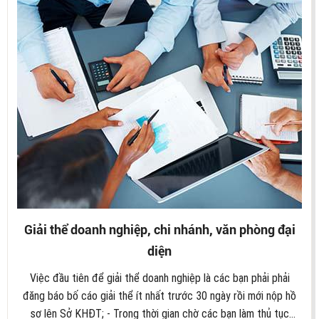
thuế cuối năm Báo cáo tài chính năm; Tờ khai quyết toán thuế
TNCN (năm); Tờ khai quyết toán thuế thu nhập doanh nghiệp
(TNDN). Báo cáo thuế đặc thù Thuế tiêu thụ đặc biệt; Thuế
tài nguyên; Thuế xuất nhập khẩu,… Quyết toán thuế Thông
thường doanh nghiệp sau 03-05 năm hoạt động có doanh thu
cơ quan thuế sẽ yêu cầu doanh nghiệp thực hiện thủ tục
quyết toán thuế cho các năm đã họat động trước đó.
Giải thể doanh nghiệp, chi nhánh, văn phòng đại
diện
Việc đầu tiên để giải thể doanh nghiệp là các bạn phải phải
đăng báo bố cáo giải thể ít nhất trước 30 ngày rồi mới nộp hồ
sơ lên Sở KHĐT; - Trong thời gian chờ các bạn làm thủ tục