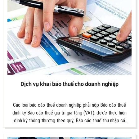
người nộp hồ sơ.
Dịch vụ khai báo thuế cho doanh nghiệp
Các loại báo cáo thuế doanh nghiệp phải nộp Báo cáo thuế
định kỳ Báo cáo thuế giá trị gia tăng (VAT): được thực hiện
định kỳ thông thường theo quý; Báo cáo thuế thu nhập cá
nhân (TNCN), cụ thể: Tờ khai khấu trừ thuế TNCN (tháng hoặc
quý); Gia hạn thuế thu nhập doanh nghiệp (nếu có). Báo cáo