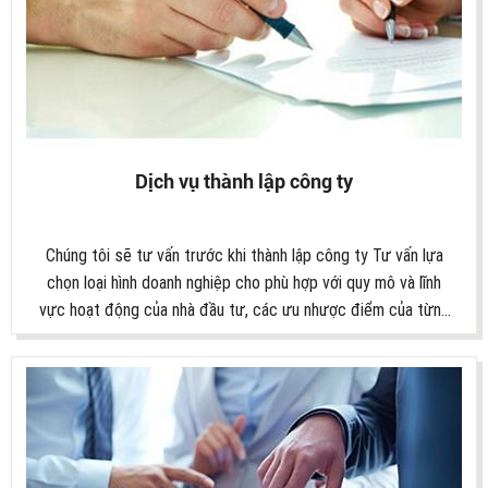
Dịch vụ thành lập công ty
Chúng tôi sẽ tư vấn trước khi thành lập công ty Tư vấn lựa
chọn loại hình doanh nghiệp cho phù hợp với quy mô và lĩnh
vực hoạt động của nhà đầu tư, các ưu nhược điểm của từng
loại hình; Tư vấn về tên của doanh nghiệp (Lựa chọn và tra
cứu tên doanh nghiệp); Tư vấn trụ sở chính của doanh nghiệp
(Thuộc quyển sử dụng hợp pháp hoặc quyền sở hữu của
doanh nghiệp); Tư vấn về vốn điều lệ và vốn pháp định: (Phù
hợp với từng ngành nghề kinh doanh và loại hình doanh nghiệp);
Tư vấn về ngành nghề kinh doanh: (Tư vấn mở rộng và chuẩn